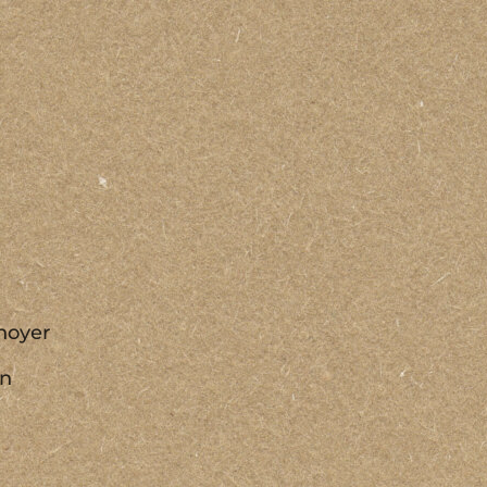
noyer
on